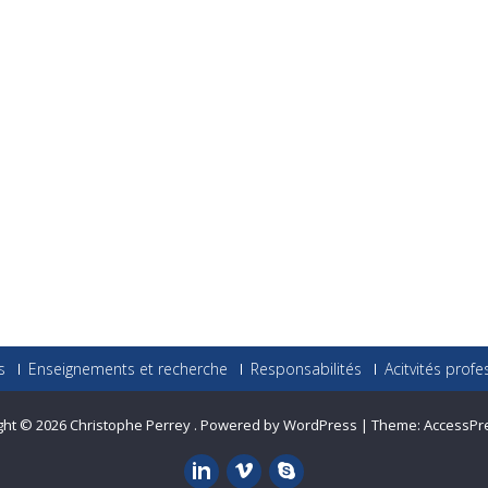
s
Enseignements et recherche
Responsabilités
Acitvités profe
ght © 2026
Christophe Perrey
.
Powered by WordPress
|
Theme:
AccessPr